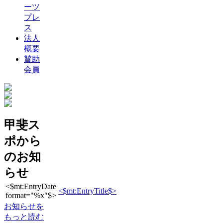
ーツ
プレ
ス
法人
概要
賛助
会員
甲斐ス
ポから
のお知
らせ
<$mt:EntryDate
<$mt:EntryTitle$>
format="%x"$>
お知らせを
もっと読む