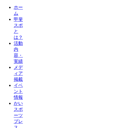
ホー
ム
甲斐
スポ
と
は？
活動
内
容・
実績
メデ
ィア
掲載
イベ
ント
情報
かい
スポ
ーツ
プレ
ス