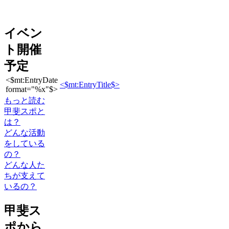
イベン
ト開催
予定
<$mt:EntryDate
<$mt:EntryTitle$>
format="%x"$>
もっと読む
甲斐スポと
は？
どんな活動
をしている
の？
どんな人た
ちが支えて
いるの？
甲斐ス
ポから