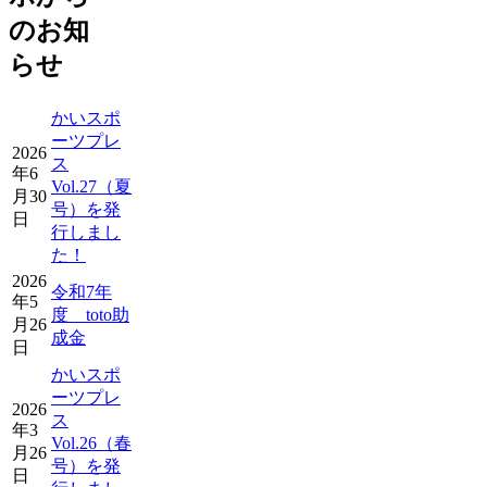
のお知
らせ
かいスポ
ーツプレ
2026
ス
年6
Vol.27（夏
月30
号）を発
日
行しまし
た！
2026
令和7年
年5
度 toto助
月26
成金
日
かいスポ
ーツプレ
2026
ス
年3
Vol.26（春
月26
号）を発
日