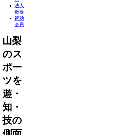
法人
概要
賛助
会員
山梨
のス
ポー
ツを
遊・
知・
技の
側面