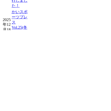
行しまし
た！
かいスポ
ーツプレ
2025
ス
年12
Vol.25(冬
月18
号)を発行
日
しまし
た！
2025
スタッフ
年12
募集につ
月15
いて
日
お知らせを
もっと読む
イベン
ト開催
予定