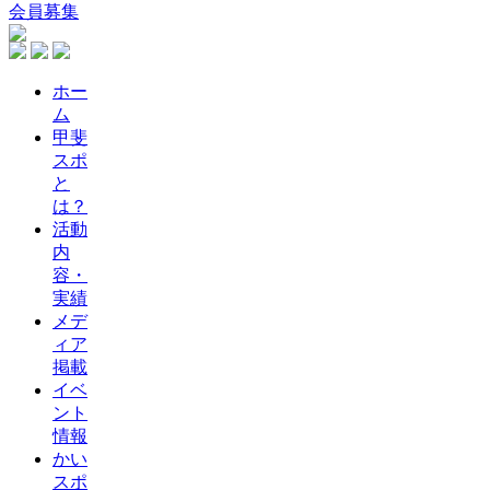
会員募集
ホー
ム
甲斐
スポ
と
は？
活動
内
容・
実績
メデ
ィア
掲載
イベ
ント
情報
かい
スポ