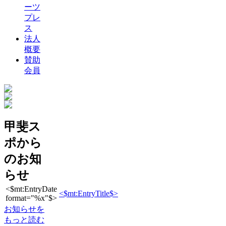
ーツ
プレ
ス
法人
概要
賛助
会員
甲斐ス
ポから
のお知
らせ
<$mt:EntryDate
<$mt:EntryTitle$>
format="%x"$>
お知らせを
もっと読む