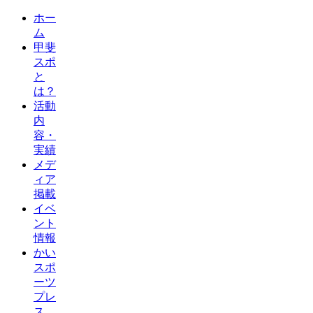
ホー
ム
甲斐
スポ
と
は？
活動
内
容・
実績
メデ
ィア
掲載
イベ
ント
情報
かい
スポ
ーツ
プレ
ス