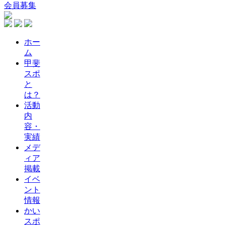
会員募集
ホー
ム
甲斐
スポ
と
は？
活動
内
容・
実績
メデ
ィア
掲載
イベ
ント
情報
かい
スポ