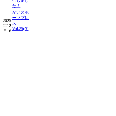
行しまし
た！
かいスポ
ーツプレ
2025
ス
年12
Vol.25(冬
月18
号)を発行
日
しまし
た！
2025
スタッフ
年12
募集につ
月15
いて
日
お知らせを
もっと読む
イベン
ト開催
予定