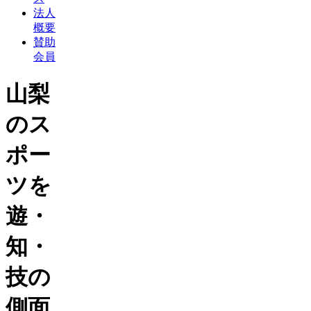
法人
概要
賛助
会員
山梨
のス
ポー
ツを
遊・
知・
技の
側面