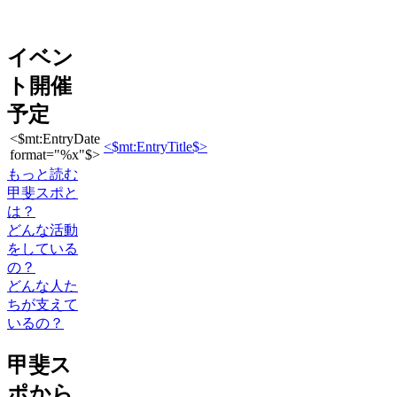
イベン
ト開催
予定
<$mt:EntryDate
<$mt:EntryTitle$>
format="%x"$>
もっと読む
甲斐スポと
は？
どんな活動
をしている
の？
どんな人た
ちが支えて
いるの？
甲斐ス
ポから