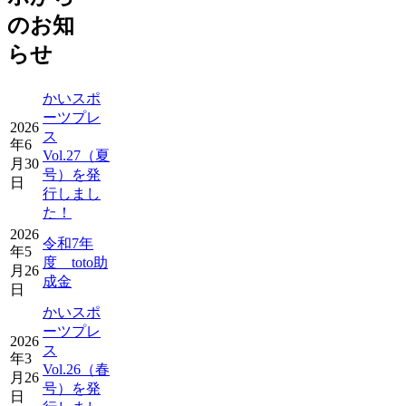
のお知
らせ
かいスポ
ーツプレ
2026
ス
年6
Vol.27（夏
月30
号）を発
日
行しまし
た！
2026
令和7年
年5
度 toto助
月26
成金
日
かいスポ
ーツプレ
2026
ス
年3
Vol.26（春
月26
号）を発
日