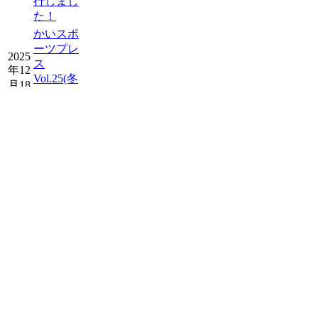
行しまし
た！
かいスポ
ーツプレ
2025
ス
年12
Vol.25(冬
月18
号)を発行
日
しまし
た！
2025
スタッフ
年12
募集につ
月15
いて
日
お知らせを
もっと読む
イベン
ト開催
予定