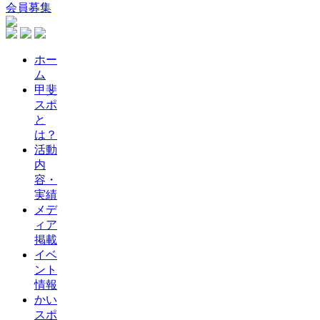
会員募集
ホー
ム
甲斐
スポ
と
は？
活動
内
容・
実績
メデ
ィア
掲載
イベ
ント
情報
かい
スポ