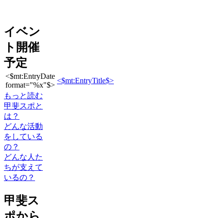
イベン
ト開催
予定
<$mt:EntryDate
<$mt:EntryTitle$>
format="%x"$>
もっと読む
甲斐スポと
は？
どんな活動
をしている
の？
どんな人た
ちが支えて
いるの？
甲斐ス
ポから