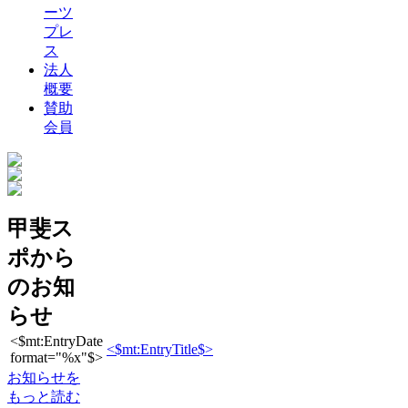
ーツ
プレ
ス
法人
概要
賛助
会員
甲斐ス
ポから
のお知
らせ
<$mt:EntryDate
<$mt:EntryTitle$>
format="%x"$>
お知らせを
もっと読む