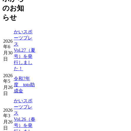
のお知
らせ
かいスポ
ーツプレ
2026
ス
年6
Vol.27（夏
月30
号）を発
日
行しまし
た！
2026
令和7年
年5
度 toto助
月26
成金
日
かいスポ
ーツプレ
2026
ス
年3
Vol.26（春
月26
号）を発
日