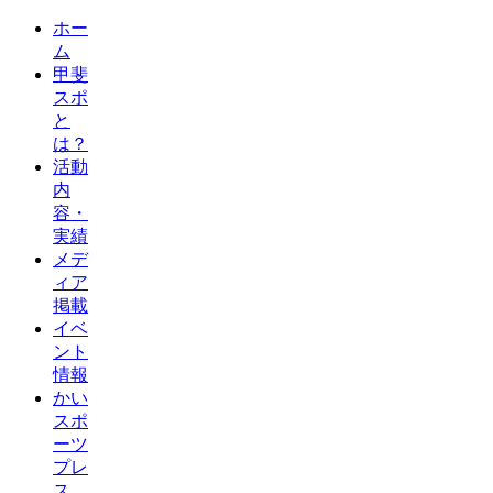
ホー
ム
甲斐
スポ
と
は？
活動
内
容・
実績
メデ
ィア
掲載
イベ
ント
情報
かい
スポ
ーツ
プレ
ス