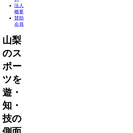
法人
概要
賛助
会員
山梨
のス
ポー
ツを
遊・
知・
技の
側面