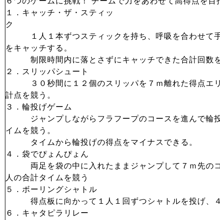
６つのゲームに挑戦！ チームで力をあわせて高得点を目
１．キャッチ・ザ・スティッ
ク
１人１本ずつスティックを持ち、呼吸を合わせて手
をキャッチする。
制限時間内に落とさずにキャッチできた合計回数を
２．スリッパシュート
３０秒間に１２個のスリッパを７ｍ離れた得点エリ
計点を競う。
３．輪投げゲーム
ジャンプしながらフラフープのコースを進んで輪投
イムを競う。
タイムから輪投げの得点をマイナスできる。
４．袋でぴょんぴょん
両足を袋の中に入れたままジャンプして７ｍ先のコ
人の合計タイムを競う
５．ボーリングシャトル
得点板に向かって１人１回ずつシャトルを投げ、４
６．キャタピラリレー