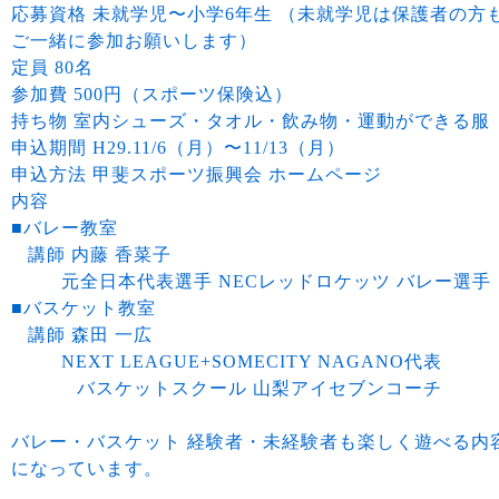
応募資格 未就学児〜小学6年生 （未就学児は保護者の方
ご一緒に参加お願いします）
定員 80名
参加費 500円（スポーツ保険込）
持ち物 室内シューズ・タオル・飲み物・運動ができる服
申込期間 H29.11/6（月）〜11/13（月）
申込方法 甲斐スポーツ振興会 ホームページ
内容
■バレー教室
講師 内藤 香菜子
元全日本代表選手 NECレッドロケッツ バレー選手
■バスケット教室
講師 森田 一広
NEXT LEAGUE+SOMECITY NAGANO代表
バスケットスクール 山梨アイセブンコーチ
バレー・バスケット 経験者・未経験者も楽しく遊べる内
になっています。