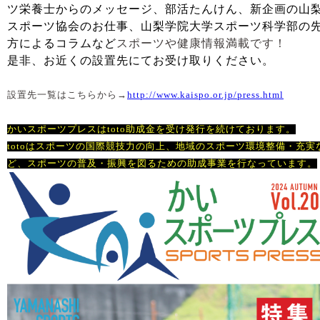
ツ栄養士からのメッセージ、部活たんけん、新企画の山
スポーツ協会のお仕事、山梨学院大学スポーツ科学部の
方によるコラム
など
スポーツや健康情報満載です！
是非、お近くの設置先にてお受け取りください。
設置先一覧はこちらから→
http://www.kaispo.or.jp/press.html
かいスポーツプレスはtoto助成金を受け発行を続けております。
totoは
スポーツの国際競技力の向上、地域のスポーツ環境整備・充実
ど、スポーツの普及・振興を図るための
助成事業を行なっています。