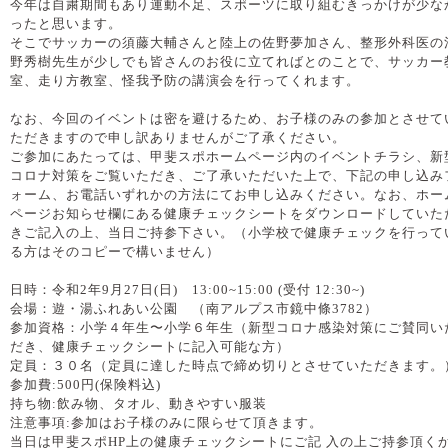
今年は自粛期間もあり運動不足、スポーツに取り組むきっかけが少な
ったと思います。
そこでサッカーの須藤大輔さんと陸上の佐野夢加さん、整形外科医の
野秀樹先生が少しでも皆さんのお役に立てればとのことで、サッカー
室、走り方教室、怪我予防の講演会を行ってくれます。
なお、今回のイベントは密を避けるため、お子様のみの参加とさせて
ただきますので申し訳ありませんがご了承ください。
ご参加にあたっては、甲斐スポホームページ内のイベントチラシ、新
コロナ対策をご覧いただき、ご了承いただいた上で、下記の申し込み
ォーム、お電話いずれかの方法にてお申し込みください。なお、ホー
ページお知らせ欄にある健康チェックシートをダウンロードしていた
きご記入の上、当日ご持参下さい。（小学校で健康チェックを行って
る方はそのコピーで構いません）
日時：令和2年9月27日(日) 13:00~15:00 (受付 12:30~)
会場：遊・湯ふれあい公園 （南アルプス市鏡中條3782）
参加資格：小学４年生〜小学６年生（新型コロナ感染対策にご賛同い
だき、健康チェックシートに記入可能な方）
定員：３０名（定員に達した時点で締め切りとさせていただきます。
参加費:500円(保険料込)
持ち物:飲み物、タオル、動きやすい服装
注意事項:参加はお子様のみに限らせて頂きます。
当日は甲斐スポHP上の健康チェックシートにご記 入の上ご持参頂く