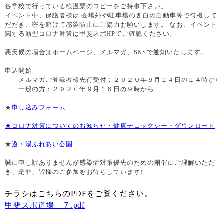
各学校で行っている検温票のコピーをご持参下さい。
イベント中、保護者様は 会場外や駐車場の各自の自動車等で待機し
だだき、密を避けて感染防止にご協力お願いします。 なお、イベン
関する新型コロナ対策は甲斐スポHPでご確認ください。
悪天候の場合はホームページ、メルマガ、SNSで通知いたします。
申込開始
メルマガご登録者様先行受付：２０２０年９月１４日の１４時か
一般の方：２０２０年９月１６日の９時から
★
申し込みフォーム
★コロナ対策についてのお知らせ・健康チェックシートダウンロード
★
遊・湯ふれあい公園
誠に申し訳ありませんが感染症対策優先のための開催にご理解いただ
き、是非、皆様のご参加をお待ちしています!
チラシはこちらのPDFをご覧ください。
甲斐スポ道場 ７.pdf